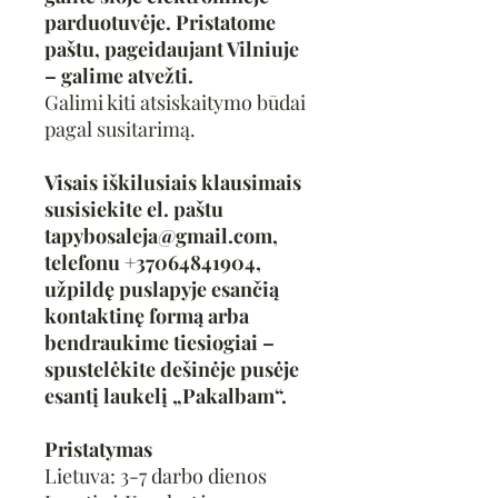
parduotuvėje. Pristatome
paštu, pageidaujant Vilniuje
– galime atvežti.
Galimi kiti atsiskaitymo būdai
pagal susitarimą.
Visais iškilusiais klausimais
susisiekite el. paštu
tapybosaleja@gmail.com,
telefonu +37064841904,
užpildę puslapyje esančią
kontaktinę formą arba
bendraukime tiesiogiai –
spustelėkite dešinėje pusėje
esantį laukelį „Pakalbam“.
Pristatymas
Lietuva: 3-7 darbo dienos