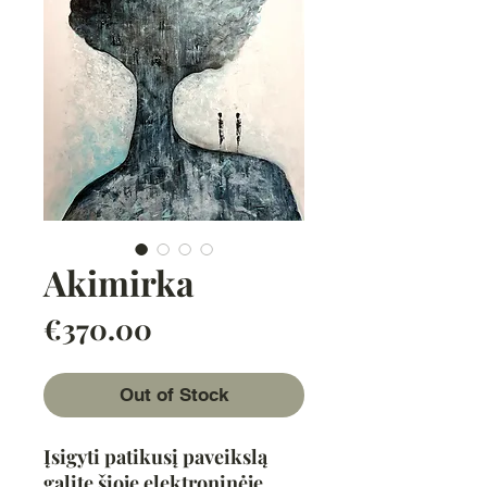
Akimirka
Price
€370.00
Out of Stock
Įsigyti patikusį paveikslą
galite šioje elektroninėje