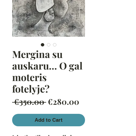
Mergina su
auskaru… O gal
moteris
fotelyje?
Regular
Sale
 €350.00 
€280.00
Price
Price
Add to Cart