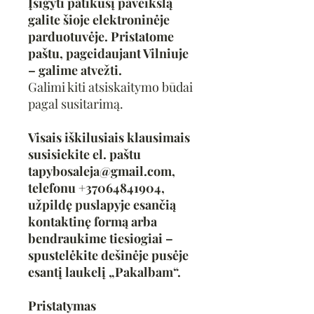
Įsigyti patikusį paveikslą
galite šioje elektroninėje
parduotuvėje. Pristatome
paštu, pageidaujant Vilniuje
– galime atvežti.
Galimi kiti atsiskaitymo būdai
pagal susitarimą.
Visais iškilusiais klausimais
susisiekite el. paštu
tapybosaleja@gmail.com,
telefonu +37064841904,
užpildę puslapyje esančią
kontaktinę formą arba
bendraukime tiesiogiai –
spustelėkite dešinėje pusėje
esantį laukelį „Pakalbam“.
Pristatymas