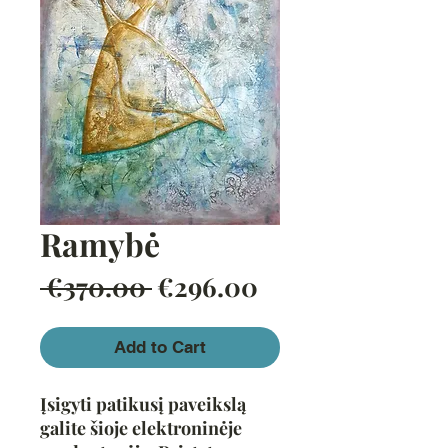
Ramybė
Regular
Sale
 €370.00 
€296.00
Price
Price
Add to Cart
Įsigyti patikusį paveikslą
galite šioje elektroninėje