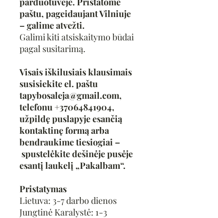
parduotuvėje. Pristatome
paštu, pageidaujant Vilniuje
– galime atvežti.
Galimi kiti atsiskaitymo būdai
pagal susitarimą.
Visais iškilusiais klausimais
susisiekite el. paštu
tapybosaleja@gmail.com,
telefonu +37064841904,
užpildę puslapyje esančią
kontaktinę formą arba
bendraukime tiesiogiai –
spustelėkite dešinėje pusėje
esantį laukelį „Pakalbam“.
Pristatymas
Lietuva: 3-7 darbo dienos
Jungtinė Karalystė: 1-3