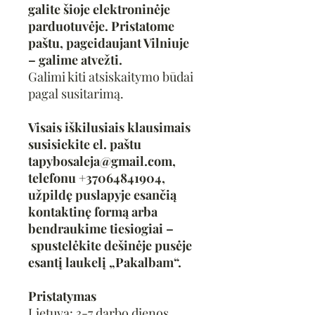
galite šioje elektroninėje
parduotuvėje. Pristatome
paštu, pageidaujant Vilniuje
– galime atvežti.
Galimi kiti atsiskaitymo būdai
pagal susitarimą.
Visais iškilusiais klausimais
susisiekite el. paštu
tapybosaleja@gmail.com,
telefonu +37064841904,
užpildę puslapyje esančią
kontaktinę formą arba
bendraukime tiesiogiai –
spustelėkite dešinėje pusėje
esantį laukelį „Pakalbam“.
Pristatymas
Lietuva: 3-7 darbo dienos