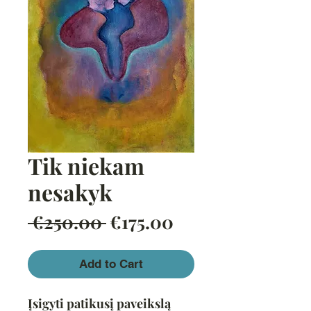
Tik niekam
nesakyk
Regular
Sale
 €250.00 
€175.00
Price
Price
Add to Cart
Įsigyti patikusį paveikslą